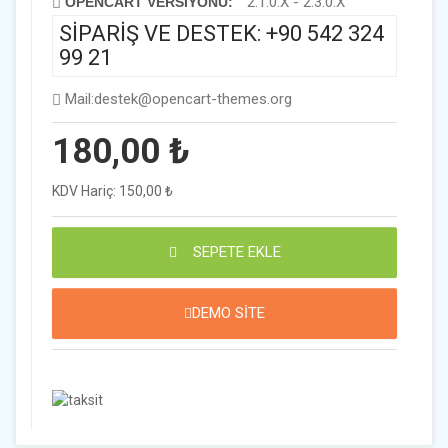
2.1.0.X - 2.3.0.X
OPENCART VERSIYONU:
SİPARİŞ VE DESTEK: +90 542 324
99 21
Mail:destek@opencart-themes.org
180,00 ₺
KDV Hariç: 150,00 ₺
SEPETE EKLE
DEMO SİTE