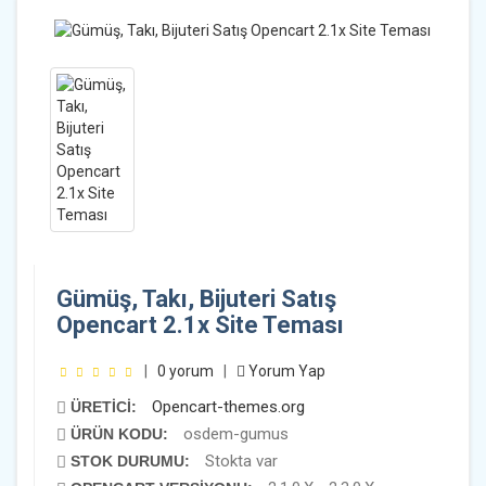
Gümüş, Takı, Bijuteri Satış
Opencart 2.1x Site Teması
|
0 yorum
|
Yorum Yap
Opencart-themes.org
ÜRETICI:
osdem-gumus
ÜRÜN KODU:
Stokta var
STOK DURUMU: