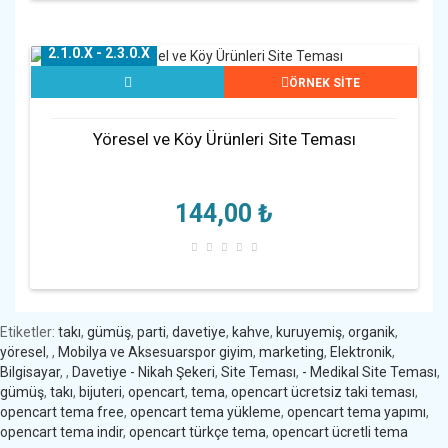
2.1.0.X - 2.3.0.X
ÖRNEK SİTE
Yöresel ve Köy Ürünleri Site Teması
144,00 ₺
Etiketler:
takı
,
gümüş
,
parti
,
davetiye
,
kahve
,
kuruyemiş
,
organik
,
yöresel
,
,
Mobilya ve Aksesuarspor giyim
,
marketing
,
Elektronik
,
Bilgisayar
,
,
Davetiye - Nikah Şekeri
,
Site Teması
,
- Medikal Site Teması
,
gümüş
,
takı
,
bijuteri
,
opencart
,
tema
,
opencart ücretsiz taki teması
,
opencart tema free
,
opencart tema yükleme
,
opencart tema yapımı
,
opencart tema indir
,
opencart türkçe tema
,
opencart ücretli tema